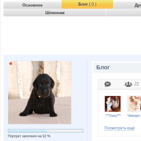
Блог
( 0 )
Основное
Др
Шпионаж
Блог
22
***Заяц***
*Ак
Посмотреть ещё
Портрет заполнен на 52 %