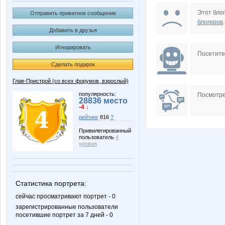
Diamond Crumb
IAI
Этот блог
Отправить приватное сообщение
блогеров
.
Добавить в друзья
Игнорировать
Nata1
Natus
Посетит
Сделать подарок
Глав-Пристрой (со всех форумов, взрослый)
Yanusik
Zyxel
популярность:
Посмотре
28836 место
-4 ↓
рейтинг
816
?
Привилегированный
пользователь
4
lediX
musika
уровня
Статистика портрета:
теперь я просто МыМра
Аливи
сейчас просматривают портрет - 0
зарегистрированные пользователи
посетившие портрет за 7 дней - 0